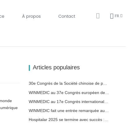
ice
À propos
Contact
FR
Articles populaires
30e Congrès de la Société chinoise de pathologie et 14e réunion annuelle des pathologistes chinois
WINMEDIC au 37e Congrès européen de pathologie – Partager l'innovation avec le monde
u monde
WINMEDIC au 17e Congrès international de toxicologie
 numérique
WINMEDIC fait une entrée remarquée au 9e Congrès de pathologie numérique et d'IA : Asie
Hospitalar 2025 se termine avec succès : WINMEDIC met en avant l'innovation en pathologie