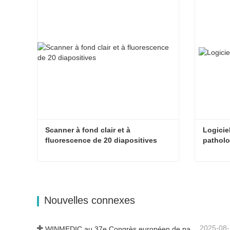
Scanner à fond clair et à 
Logiciel
fluorescence de 20 diapositives
patholo
Scanner à fond clair et à fluorescence de 20 diapositives
Contacter maintenant
Contac
Nouvelles connexes
2025-08
WINMEDIC au 37e Congrès européen de pathologie – Partager l'innovation avec le monde