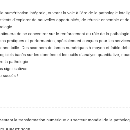
umérisation intégrale, ouvrant la voie à l'ère de la pathologie intelli
ents d'explorer de nouvelles opportunités, de réussir ensemble et de
ologie.
tinuera de se concentrer sur le renforcement du rôle de la pathologie
ons pratiques et performantes, spécialement conçues pour les service
oyenne taille. Des scanners de lames numériques à moyen et faible débi
ogiciels basés sur les données et les outils d'analyse quantitative, nou
e la pathologie.
 significatives.
e succès !
mentant la transformation numérique du secteur mondial de la patholog
MIDDLE EAST 2025