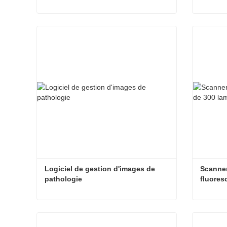
Diagnostic à distance de pathologie
Contacter maintenant
Contac
Logiciel de gestion d'images de 
Scanner 
pathologie
fluores
Logiciel de gestion d'images de pathologie
Contacter maintenant
Contac