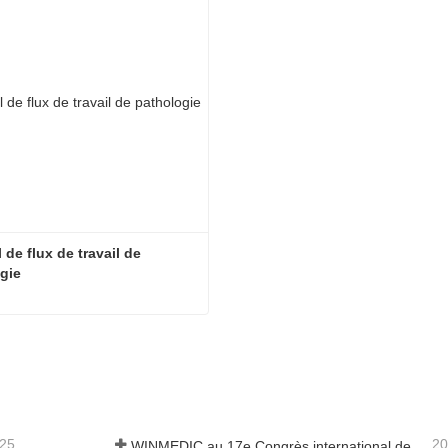
 de flux de travail de 
gie
Logiciel de flux de travail de pathologie
ter maintenant
-25
20
WINMEDIC au 17e Congrès international de toxicologie