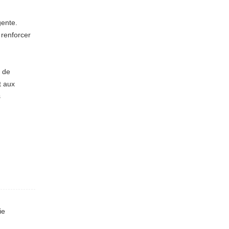
gente.
 renforcer
s de
t aux
s
ie