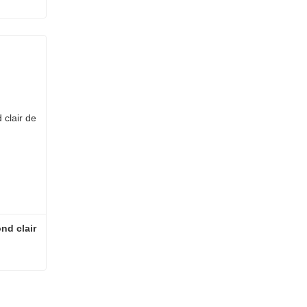
Scanner de diapositives à fond clair à 1 diapositive
d clair 
Scanner de diapositives à fond clair de 60 diapositives