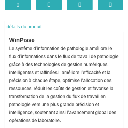
surveillance en temps réel
Examen multi-niveaux et analyse de données
multidimensionnelles
Base de données de cas personnalisable
détails du produit
Workflow, rapports et modèles configurables à
WinPisse
la demande
Le système d'information de pathologie améliore le
Interface conviviale
flux d'informations dans le flux de travail de pathologie
Simple, intuitif et facile à utiliser
grâce à des technologies de gestion numériques,
intelligentes et raffinées.
Il améliore l’efficacité et la
précision à chaque étape, optimise l’allocation des
ressources, réduit les coûts de gestion et favorise la
transformation de la gestion du flux de travail en
pathologie vers une plus grande précision et
intelligence, soutenant ainsi l’avancement global des
opérations de laboratoire.