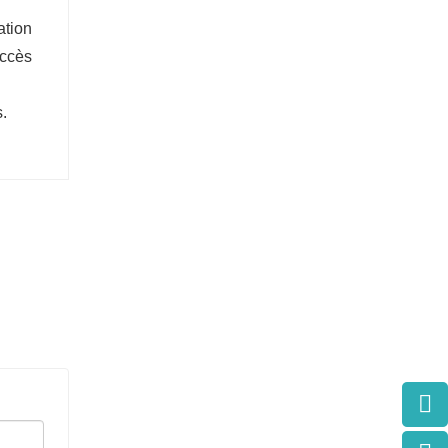
ation
accès
s.