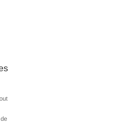
les
out
 de