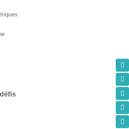
ériques
ne
défis