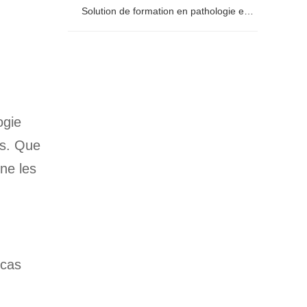
à distance
Solution de formation en pathologie en ligne
Solution de formation en pathologie en
ligne
ogie
cs. Que
nne les
 cas