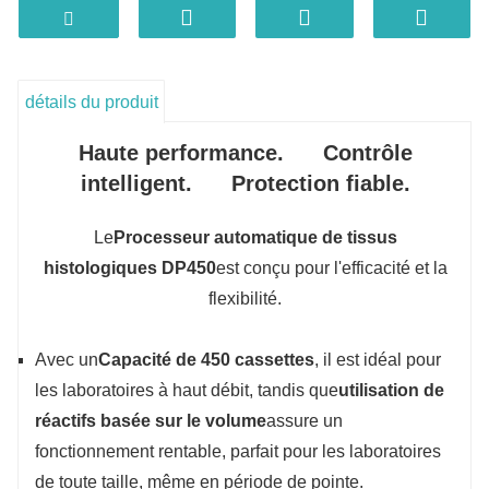
Conception avancée des vannes
Les vannes rotatives en céramique séparent la
paraffine et les réactifs, évitant ainsi le colmatage.
Surveillance en temps réel
détails du produit
Les capteurs à ultrasons assurent un contrôle précis
du niveau de réactif pour éviter les pénuries ou les
Haute performance. Contrôle
débordements.
intelligent. Protection fiable.
Récupération automatique
Reprend automatiquement le flux de travail après des
coupures de courant pour protéger les échantillons.
Le
Processeur automatique de tissus
histologiques DP450
est conçu pour l'efficacité et la
flexibilité.
Avec un
Capacité de 450 cassettes
, il est idéal pour
les laboratoires à haut débit, tandis que
utilisation de
réactifs basée sur le volume
assure un
fonctionnement rentable, parfait pour les laboratoires
de toute taille, même en période de pointe.